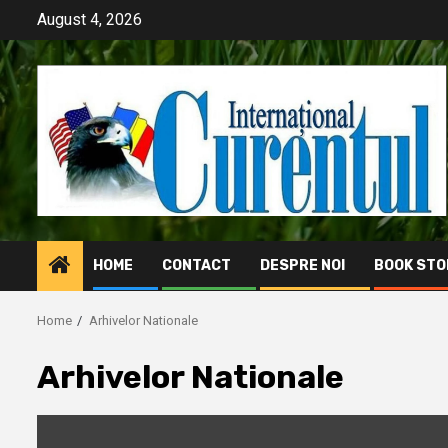
Skip
August 4, 2026
to
content
HOME
CONTACT
DESPRE NOI
BOOK STO
Home
Arhivelor Nationale
Arhivelor Nationale