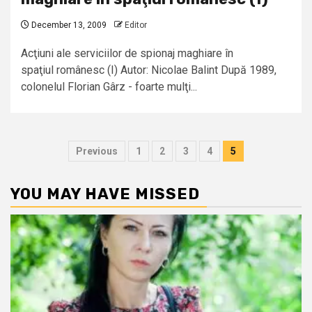
December 13, 2009
Editor
Acţiuni ale serviciilor de spionaj maghiare în
spaţiul românesc (I) Autor: Nicolae Balint După 1989,
colonelul Florian Gârz - foarte mulţi...
Posts
Previous
1
2
3
4
5
pagination
YOU MAY HAVE MISSED