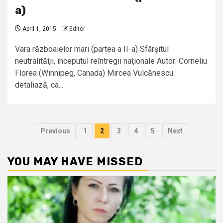
a)
April 1, 2015
Editor
Vara războaielor mari (partea a II-a) Sfârşitul
neutralităţii, începutul reîntregii naţionale Autor: Corneliu
Florea (Winnipeg, Canada) Mircea Vulcănescu
detaliază, ca...
Posts
Previous
1
2
3
4
5
Next
pagination
YOU MAY HAVE MISSED