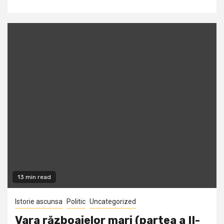
13 min read
Istorie ascunsa
Politic
Uncategorized
Vara războaielor mari (partea a II-