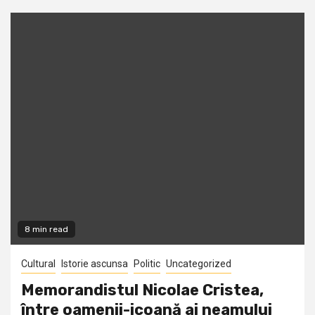
8 min read
Cultural
Istorie ascunsa
Politic
Uncategorized
Memorandistul Nicolae Cristea,
între oamenii-icoană ai neamului