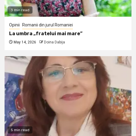
3 min read
Opinii
Romanii din jurul Romaniei
La umbra „fratelui mai mare”
May 14, 2026
Doina Dabija
5 min read