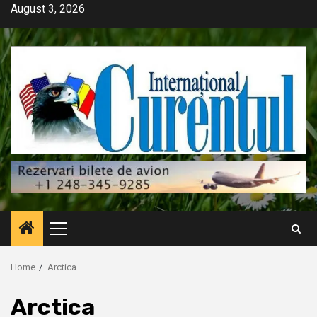
Skip
August 3, 2026
to
content
Primary
Menu
Home
Arctica
Arctica