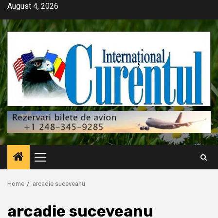
Skip
August 4, 2026
to
content
Primary
Menu
Home
arcadie suceveanu
arcadie suceveanu