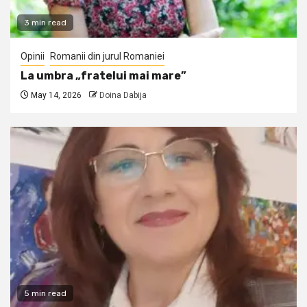
3 min read
Opinii
Romanii din jurul Romaniei
La umbra „fratelui mai mare”
May 14, 2026
Doina Dabija
5 min read