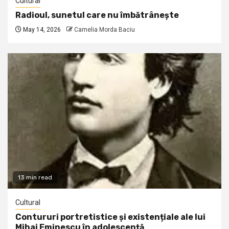
Cultural
Radioul, sunetul care nu îmbătrânește
May 14, 2026
Camelia Morda Baciu
13 min read
Cultural
Contururi portretistice și existențiale ale lui
Mihai Eminescu în adolescență