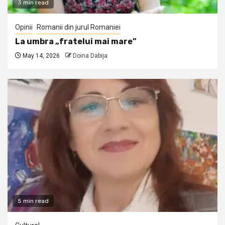
3 min read
Opinii
Romanii din jurul Romaniei
La umbra „fratelui mai mare”
May 14, 2026
Doina Dabija
5 min read