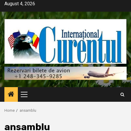
Skip
August 4, 2026
to
content
Primary
Menu
Home
ansamblu
ansamblu