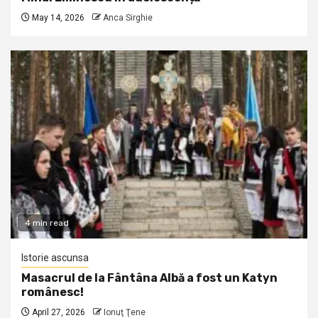
May 14, 2026
Anca Sirghie
4 min read
Istorie ascunsa
Masacrul de la Fântâna Albă a fost un Katyn
românesc!
April 27, 2026
Ionuţ Ţene