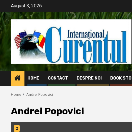
Skip
August 3, 2026
to
content
HOME
CONTACT
DESPRE NOI
BOOK STO
Home
Andrei Popovici
Andrei Popovici
2