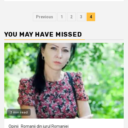
Posts
Previous
1
2
3
4
pagination
YOU MAY HAVE MISSED
3 min read
Opinii
Romanii din jurul Romaniei