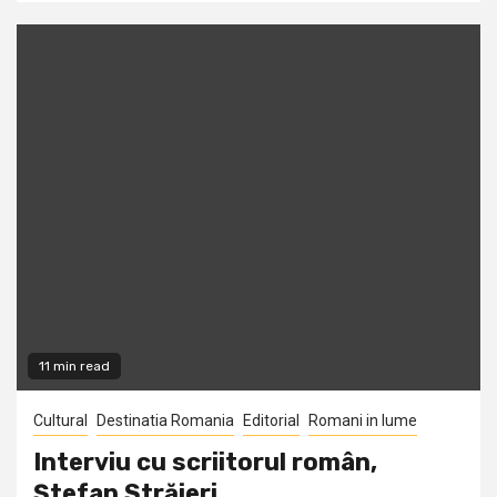
11 min read
Cultural
Destinatia Romania
Editorial
Romani in lume
Interviu cu scriitorul român,
Ştefan Străjeri