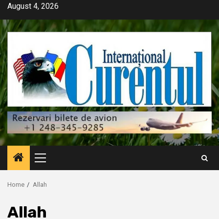
Skip
August 4, 2026
to
content
Primary
Menu
Home
Allah
Allah