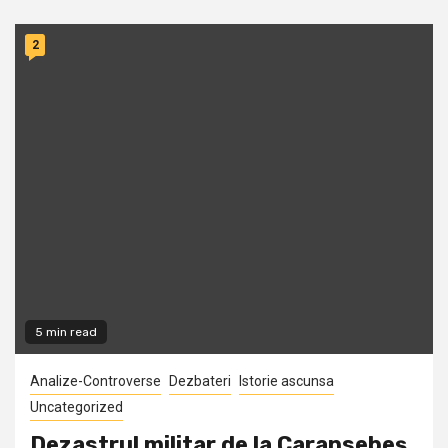
2
5 min read
Analize-Controverse
Dezbateri
Istorie ascunsa
Uncategorized
Dezastrul militar de la Caransebeş