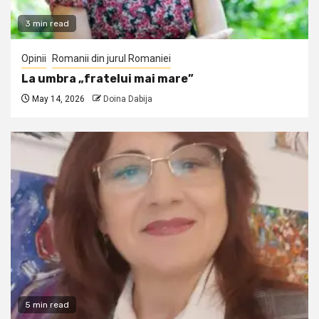
3 min read
Opinii
Romanii din jurul Romaniei
La umbra „fratelui mai mare”
May 14, 2026
Doina Dabija
5 min read