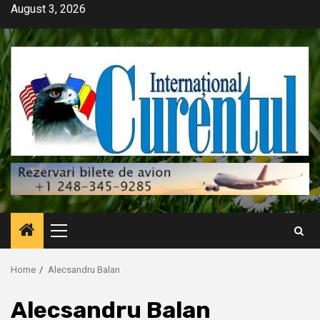
Skip
August 3, 2026
to
content
Primary
Menu
Home
Alecsandru Balan
Alecsandru Balan