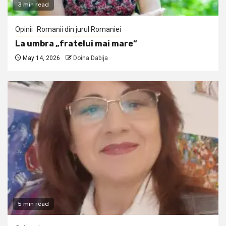
3 min read
Opinii
Romanii din jurul Romaniei
La umbra „fratelui mai mare”
May 14, 2026
Doina Dabija
5 min read