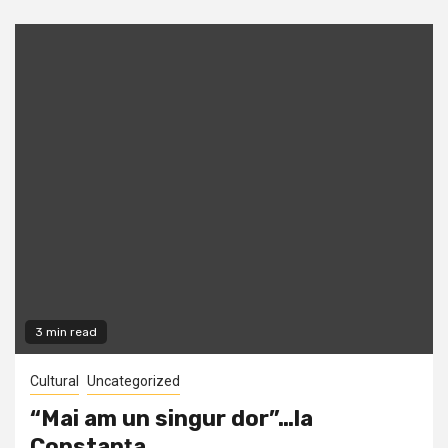
3 min read
Cultural
Uncategorized
“Mai am un singur dor”…la
Constanţa