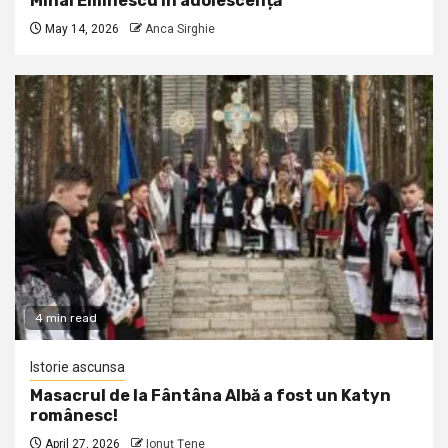
Mihai Eminescu în adolescență
May 14, 2026
Anca Sirghie
4 min read
Istorie ascunsa
Masacrul de la Fântâna Albă a fost un Katyn
românesc!
April 27, 2026
Ionuţ Ţene