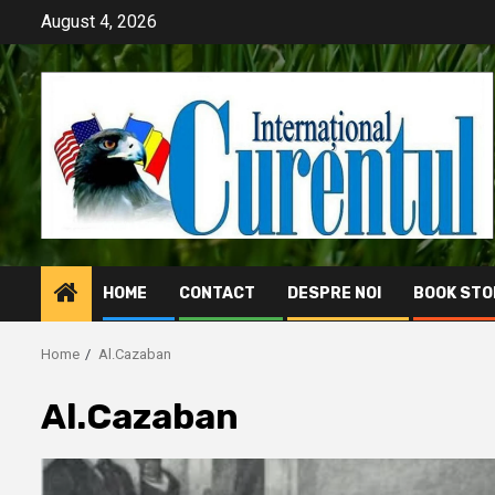
Skip
August 4, 2026
to
content
HOME
CONTACT
DESPRE NOI
BOOK STO
Home
Al.Cazaban
Al.Cazaban