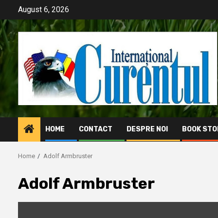
Skip
August 6, 2026
to
content
HOME
CONTACT
DESPRE NOI
BOOK STO
Home
Adolf Armbruster
Adolf Armbruster