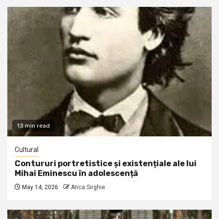
13 min read
Cultural
Contururi portretistice și existențiale ale lui
Mihai Eminescu în adolescență
May 14, 2026
Anca Sirghie