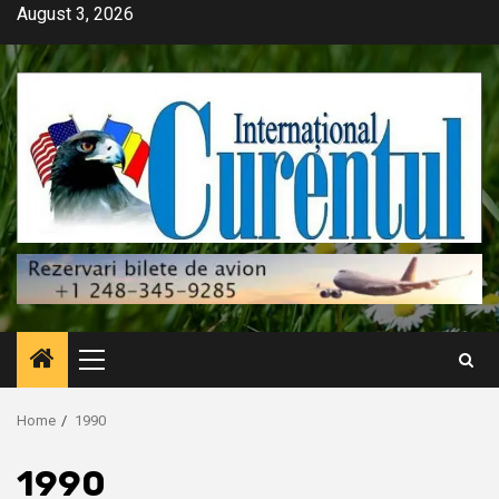
Skip
August 3, 2026
to
content
Primary
Menu
Home
1990
1990