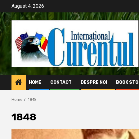
Skip
August 4, 2026
to
content
HOME
CONTACT
DESPRE NOI
BOOK STO
Home
1848
1848