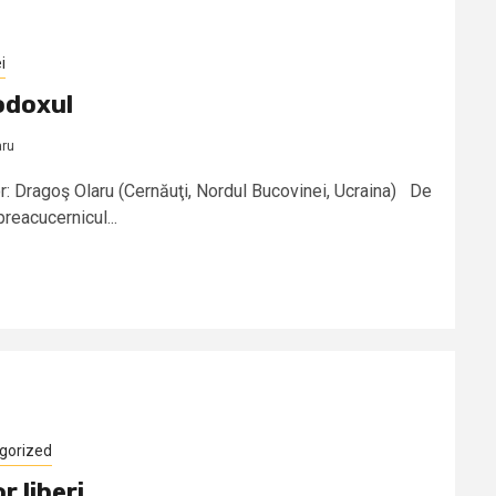
i
odoxul
aru
: Dragoş Olaru (Cernăuţi, Nordul Bucovinei, Ucraina) De
reacucernicul...
gorized
r liberi