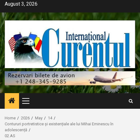
Skip
August 3, 2026
to
content
Primary
Menu
Home
2026
May
14
Contururi portretistice și existențiale ale lui Mihai Eminescu în
adolescență
02.AS