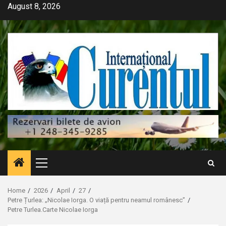
Skip
August 8, 2026
to
content
Primary
Menu
Home
2026
April
27
Petre Țurlea: „Nicolae Iorga. O viață pentru neamul românesc”
Petre Turlea.Carte Nicolae Iorga