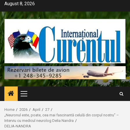
Skip
August 8, 2026
to
content
Primary
Menu
Home
2026
April
27
„Neuronul este, poate, cea mai fascinantă celulă din corpul nostru” –
Interviu cu medicul neurolog Delia Nandra
DELIA-NANDRA