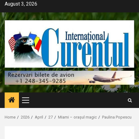
Skip
August 3, 2026
to
content
Primary
Menu
Home
2026
April
27
Miami – orașul magic
Paulina Popescu