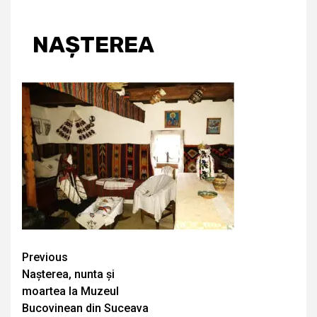
NAȘTEREA
Continue
Previous
Nașterea, nunta și
Reading
moartea la Muzeul
Bucovinean din Suceava