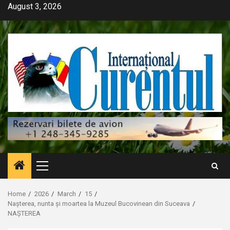
Skip
August 3, 2026
to
content
Primary
Menu
Home
2026
March
15
Nașterea, nunta și moartea la Muzeul Bucovinean din Suceava
NAȘTEREA