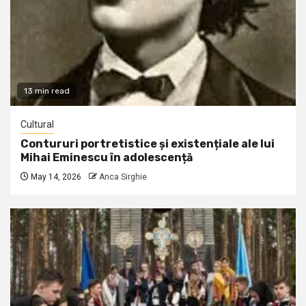
13 min read
Cultural
Contururi portretistice și existențiale ale lui
Mihai Eminescu în adolescență
May 14, 2026
Anca Sirghie