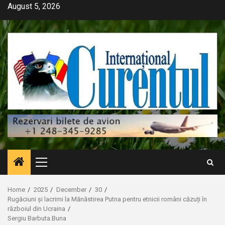
Skip
August 5, 2026
to
content
Primary
Menu
Home
2025
December
30
Rugăciuni și lacrimi la Mănăstirea Putna pentru etnicii români căzuți în
războiul din Ucraina
Sergiu Barbuta.Buna