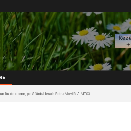
RE
un fiu de domn, pe Sfântul Ierarh Petru Movilă
MT03