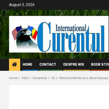
Skip
August 3, 2026
to
content
HOME
CONTACT
DESPRE NOI
BOOK STO
Home
2025
December
30
Pământul Moldovei a dăruit Kievului 