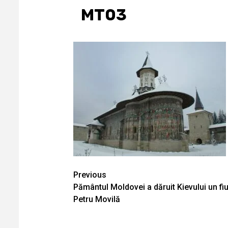
MT03
Continue
Previous
Pământul Moldovei a dăruit Kievului un fi
Reading
Petru Movilă