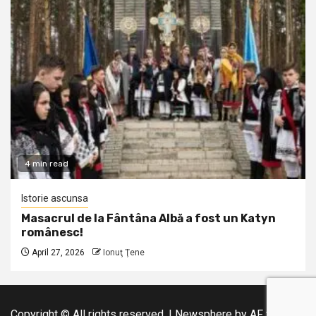
4 min read
Istorie ascunsa
Masacrul de la Fântâna Albă a fost un Katyn
românesc!
April 27, 2026
Ionuţ Ţene
Copyright © All rights reserved.
|
Newsphere
by AF themes.