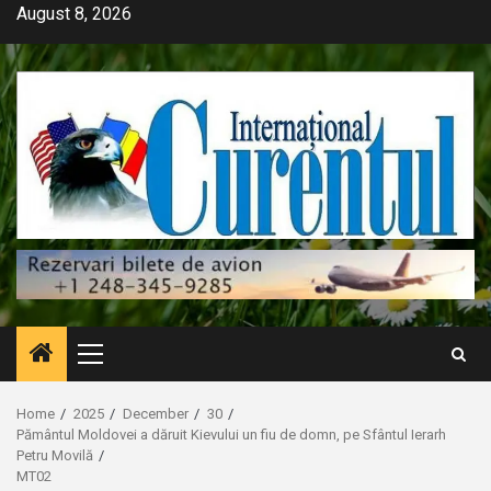
Skip
August 8, 2026
to
content
Primary
Menu
Home
2025
December
30
Pământul Moldovei a dăruit Kievului un fiu de domn, pe Sfântul Ierarh
Petru Movilă
MT02