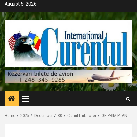
Skip
August 5, 2026
to
content
Primary
Menu
Home
2025
December
30
Clanul limbricilor
GR PRIM PLAN