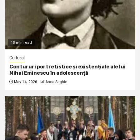
13 min read
Cultural
Contururi portretistice și existențiale ale lui
Mihai Eminescu în adolescență
May 14, 2026
Anca Sirghie