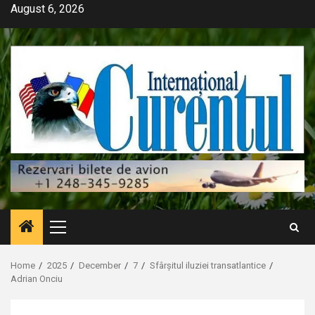
Skip
August 6, 2026
to
content
Primary
Menu
Home
2025
December
7
Sfârșitul iluziei transatlantice
Adrian Onciu