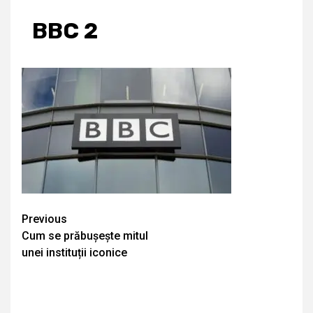
BBC 2
Continue
Previous
Cum se prăbușește mitul
Reading
unei instituții iconice