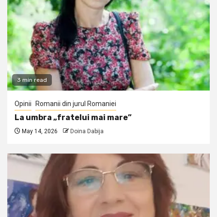
3 min read
Opinii
Romanii din jurul Romaniei
La umbra „fratelui mai mare”
May 14, 2026
Doina Dabija