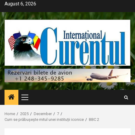
Skip
August 6, 2026
to
content
Primary
Menu
Home
2025
December
7
Cum se prăbușește mitul unei instituții iconice
BBC 2