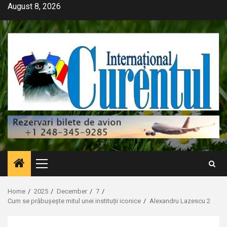
Skip
August 8, 2026
to
content
Primary
Menu
Home
2025
December
7
Cum se prăbușește mitul unei instituții iconice
Alexandru Lazescu 2