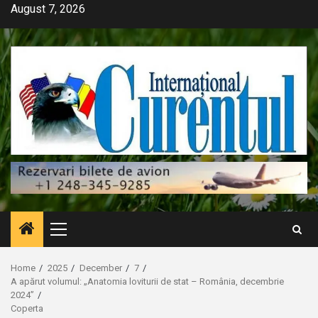
Skip
August 7, 2026
to
content
Primary
Menu
Home
2025
December
7
A apărut volumul: „Anatomia loviturii de stat – România, decembrie
2024”
Coperta