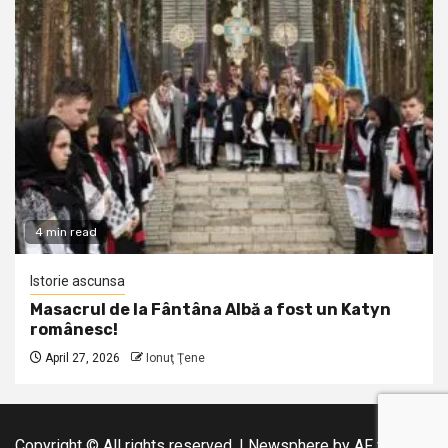
4 min read
Istorie ascunsa
Masacrul de la Fântâna Albă a fost un Katyn
românesc!
April 27, 2026
Ionuţ Ţene
Copyright © All rights reserved.
|
Newsphere
by AF themes.