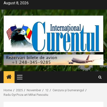
Skip
August 8, 2026
to
content
Primary
Menu
Home
2025
November
12
Cenzura și bumerangul
Radu Gyr.Poza art Mihai Pascutiu