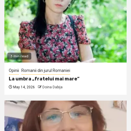
3 min read
Opinii
Romanii din jurul Romaniei
La umbra „fratelui mai mare”
May 14, 2026
Doina Dabija