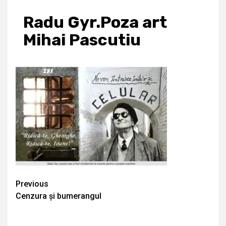
Radu Gyr.Poza art
Mihai Pascutiu
Continue
Previous
Cenzura și bumerangul
Reading