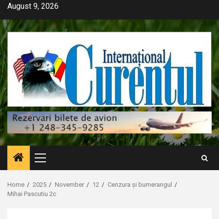
Skip
August 9, 2026
to
content
Primary
Menu
Home
2025
November
12
Cenzura și bumerangul
Mihai Pascutiu 2c