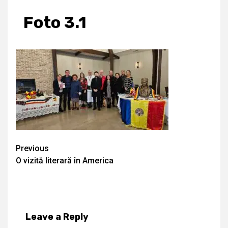
Foto 3.1
Continue
Previous
O vizită literară în America
Reading
Leave a Reply