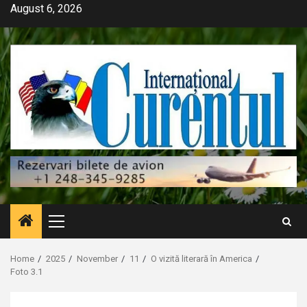
Skip
August 6, 2026
to
content
Primary
Menu
Home
2025
November
11
O vizită literară în America
Foto 3.1