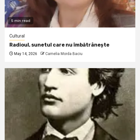
5 min read
Cultural
Radioul, sunetul care nu îmbătrânește
May 14, 2026
Camelia Morda Baciu