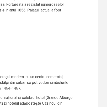
za. Fortăreața a rezistat numeroaselor
zie în anul 1856. Palatul actual a fost
 orașul modern, cu un centru comercial,
 stâlpi din calcar se pot vedea simbolurile
 în 1464-1467.
rul național și celebrul hotel (Grande Albergo
stăzi hotelul adăpostește Cazinoul din