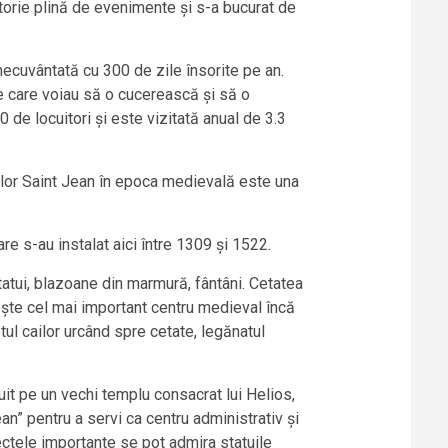
storie plină de evenimente și s-a bucurat de
inecuvântată cu 300 de zile însorite pe an.
le care voiau să o cucerească și să o
 de locuitori și este vizitată anual de 3.3
rilor Saint Jean în epoca medievală este una
re s-au instalat aici între 1309 și 1522.
atui, blazoane din marmură, fântâni. Cetatea
ște cel mai important centru medieval încă
otul cailor urcând spre cetate, legănatul
it pe un vechi templu consacrat lui Helios,
an” pentru a servi ca centru administrativ și
ectele importante se pot admira statuile