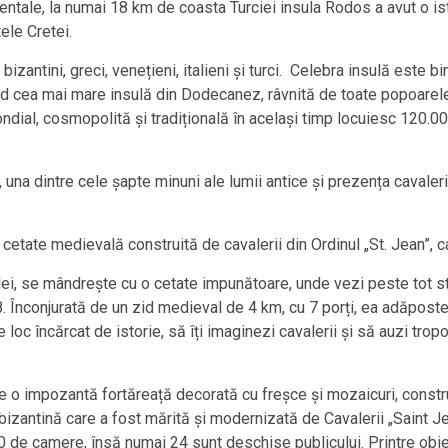
identale, la numai 18 km de coasta Turciei insula Rodos a avut o i
ele Cretei.
zantini, greci, venețieni, italieni și turci. Celebra insulă este b
iind cea mai mare insulă din Dodecanez, râvnită de toate popoare
dial, cosmopolită și tradițională în același timp locuiesc 120.000
, una dintre cele șapte minuni ale lumii antice și prezența cavale
 cetate medievală construită de cavalerii din Ordinul „St. Jean”, ca
lei, se mândrește cu o cetate impunătoare, unde vezi peste tot st
 Înconjurată de un zid medieval de 4 km, cu 7 porți, ea adăposte
de loc încărcat de istorie, să îți imaginezi cavalerii și să auzi trop
e o impozantă fortăreață decorată cu freșce și mozaicuri, constru
 bizantină care a fost mărită și modernizată de Cavalerii „Saint Je
50 de camere, însă numai 24 sunt deschise publicului. Printre obi