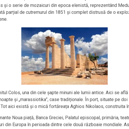
os și o serie de mozaicuri din epoca elenistă, reprezentând Medu
nată parțial de cutremurul din 1851 și complet distrusă de o explo
ene.
ul Colos, una din cele șapte minuni ale lumii antice. Aici se află
apte și „marassiotika”, case tradiționale. În port, situate pe doi
a. Tot aici există și o mică fortăreața Aghios Nikolaos, construita
onante Noua piață, Banca Greciei, Palatul episcopal, primăria, teat
luri din Europa în perioada dintre cele două războaie mondiale. A