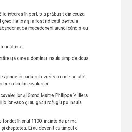
 la intrarea în port, s-a prăbușit din cauza
l grec Helios și a fost ridicată pentru a
tar abandonat de macedoneni atunci când s-au
ri înălțime.
 fortăreață care a dominat insula timp de două
e ajunge în cartierul evreiesc unde se află
or ordinului cavalerilor.
cavalerilor și Grand Maitre Philippe Villiers
iile lor vase și au găsit refugiu pe insula
ic fondat în anul 1100, înainte de prima
 și dreptatea. Ei au devenit cu timpul o