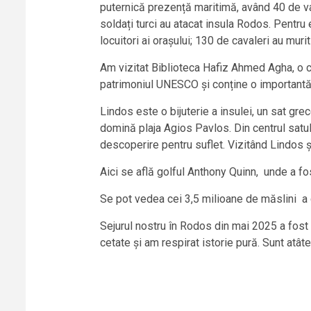
puternică prezență maritimă, având 40 de vap
soldați turci au atacat insula Rodos. Pentru 
locuitori ai orașului; 130 de cavaleri au murit 
Am vizitat Biblioteca Hafiz Ahmed Agha, o c
patrimoniul UNESCO și conține o importantă
Lindos este o bijuterie a insulei, un sat gre
domină plaja Agios Pavlos. Din centrul satulu
descoperire pentru suflet. Vizitând Lindos 
Aici se află golful Anthony Quinn, unde a fos
Se pot vedea cei 3,5 milioane de măslini a c
Sejurul nostru în Rodos din mai 2025 a fost i
cetate și am respirat istorie pură. Sunt atâtea