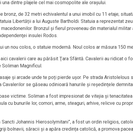
i una dintre plajele cel mai cosmopolite ale orașului.
de bronz, de 32 metri echivalentul a unui imobil cu 11 etaje; situată
Statuia Libertății a lui Auguste Bartholdi. Statuia a reprezentat zeu
iva macedonenilor. Bronzul și fierul proveneau din materialul mili
independenţei insulei Rodos.
rui un nou colos, o statuie modernă. Noul colos ar măsura 150 met
t aici cavalerii care au părăsit Ţara Sfântă. Cavalerii au ridicat o
e Soliman Magnificul.
pasaje și arcade unde te poți pierde ușor. Pe strada Aristolelous s
Cavalerilor se găseau odinioară hanurile și reședințele demnitaril
roase victime. Soliman a fost impresionat de vitejia și tenacitatea 
la cu bunurile lor, comori, arme, steaguri, arhive, relicve cu propr
s Sancti Johannis Hierosolymitani”, a fost un ordin religios, catol
riji bolnavii, săracii și a apăra credința catolică, a promova pacea