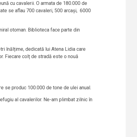
reună cu cavalerii. O armata de 180.000 de
etate se aflau 700 cavaleri, 500 arcași, 6000
iral otoman. Biblioteca face parte din
ri înălțime, dedicată lui Atena Lidia care
lor. Fiecare colț de stradă este o nouă
are se produc 100.000 de tone de ulei anual.
efugiu al cavalerilor. Ne-am plimbat zilnic în