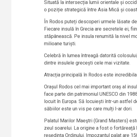
Situată la intersecția lumii orientale și occ
o poziție strategică între Asia Mică și coast
În Rodos puteți descoperi urmele lăsate de bi
Fiecare insulă în Grecia are secretele ei, f
stăpânească. Pe insula renumită la nivel mon
milioane turiști.
Celebră în lumea întreagă datorită colosului
dintre insulele grecești cele mai vizitate.
Atracția principală în Rodos este incredibila
Orașul Rodos cel mai important oraș al insu
face parte din patrimoniul UNESCO din 1988.
locuit în Europa. Să locuiești într-un astfel 
săbiilor este un vis pe care mulți l-ar dori.
Palatul Marilor Maeştri (Grand Masters) est
zeul soarelui. La origine a fost o fortăreață
reședința Ordinului. Impozantul palat are 1