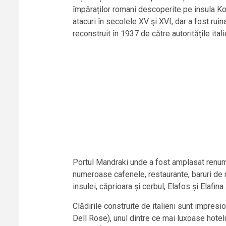
împăraților romani descoperite pe insula K
atacuri în secolele XV şi XVI, dar a fost rui
reconstruit în 1937 de către autoritățile itali
Portul Mandraki unde a fost amplasat renumit
numeroase cafenele, restaurante, baruri de no
insulei, căprioara și cerbul, Elafos și Elafin
Clădirile construite de italieni sunt impresi
Dell Rose), unul dintre ce mai luxoase hote