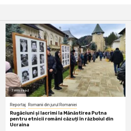
7 min read
Reportaj
Romanii din jurul Romaniei
Rugăciuni și lacrimi la Mănăstirea Putna
pentru etnicii români căzuți în războiul din
Ucraina