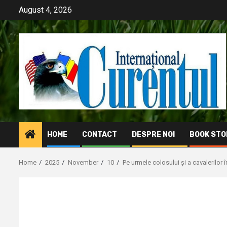
Skip
August 4, 2026
to
content
HOME
CONTACT
DESPRE NOI
BOOK STO
Home
2025
November
10
Pe urmele colosului și a cavalerilor