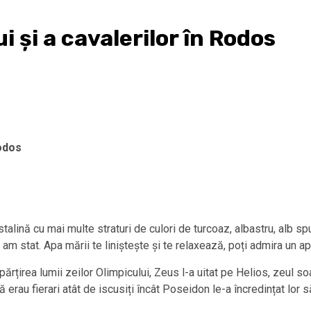
i și a cavalerilor în Rodos
Rodos
stalină cu mai multe straturi de culori de turcoaz, albastru, alb 
am stat. Apa mării te liniștește și te relaxează, poți admira un a
părțirea lumii zeilor Olimpicului, Zeus l-a uitat pe Helios, zeul so
ă erau fierari atât de iscusiți încât Poseidon le-a încredințat lor s