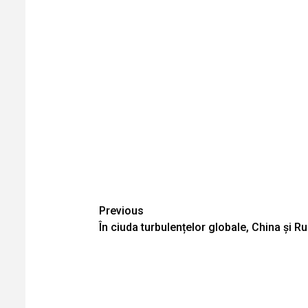
Continue
Previous
În ciuda turbulențelor globale, China și
Reading