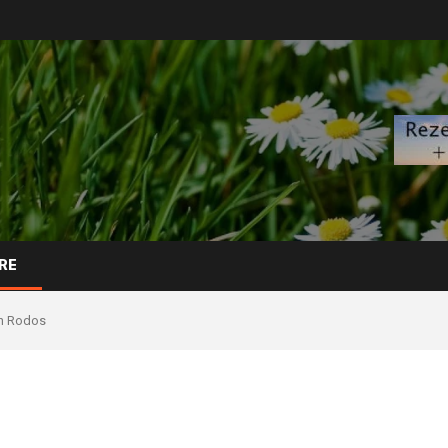
RE
 în Rodos