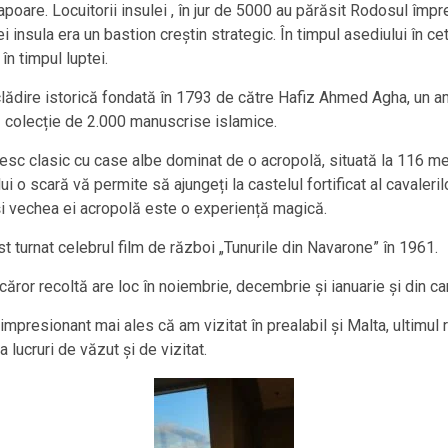
oare. Locuitorii insulei , în jur de 5000 au părăsit Rodosul împ
ei insula era un bastion creștin strategic. În timpul asediului în c
în timpul luptei.
lădire istorică fondată în 1793 de către Hafiz Ahmed Agha, un am
 colecție de 2.000 manuscrise islamice.
cesc clasic cu case albe dominat de o acropolă, situată la 116 met
i o scară vă permite să ajungeți la castelul fortificat al cavaleri
și vechea ei acropolă este o experiență magică.
t turnat celebrul film de război „Tunurile din Navarone” în 1961.
ăror recoltă are loc în noiembrie, decembrie și ianuarie și din c
mpresionant mai ales că am vizitat în prealabil și Malta, ultimul r
 lucruri de văzut și de vizitat.