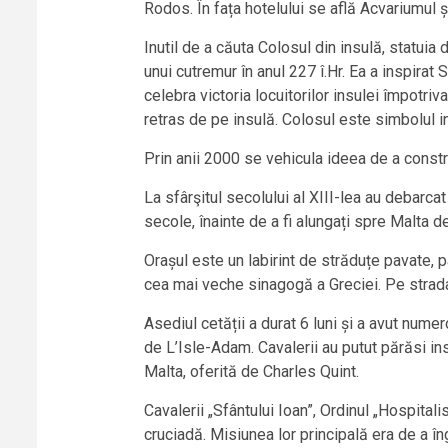
Rodos. În fața hotelului se află Acvariumul ș
Inutil de a căuta Colosul din insulă, statuia 
unui cutremur în anul 227 î.Hr. Ea a inspirat 
celebra victoria locuitorilor insulei împotr
retras de pe insulă. Colosul este simbolul 
Prin anii 2000 se vehicula ideea de a const
La sfârşitul secolului al XIII-lea au debarca
secole, înainte de a fi alungați spre Malta d
Orașul este un labirint de străduțe pavate, 
cea mai veche sinagogă a Greciei. Pe strada 
Asediul cetății a durat 6 luni și a avut nume
de L’Isle-Adam. Cavalerii au putut părăsi insu
Malta, oferită de Charles Quint.
Cavalerii „Sfântului Ioan”, Ordinul „Hospitali
cruciadă. Misiunea lor principală era de a îng