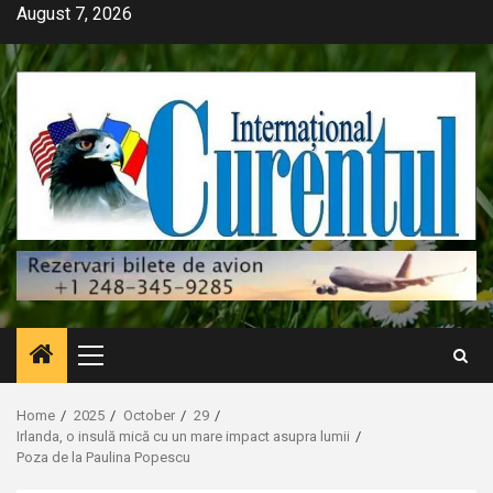
Skip
August 7, 2026
to
content
Primary
Menu
Home
2025
October
29
Irlanda, o insulă mică cu un mare impact asupra lumii
Poza de la Paulina Popescu