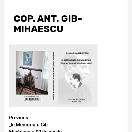
COP. ANT. GIB-
MIHAESCU
Continue
Previous
„In Memoriam Gib
Reading
Mihăescu – 90 de ani de