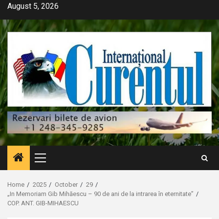
Skip
August 5, 2026
to
content
Primary
Menu
Home
2025
October
29
„In Memoriam Gib Mihăescu – 90 de ani de la intrarea în eternitate”
COP. ANT. GIB-MIHAESCU