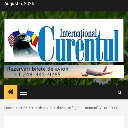
Skip
August 6, 2026
to
content
Primary
Menu
Home
2025
October
8
Iluzia „sfârșitului iminent”
AO10081