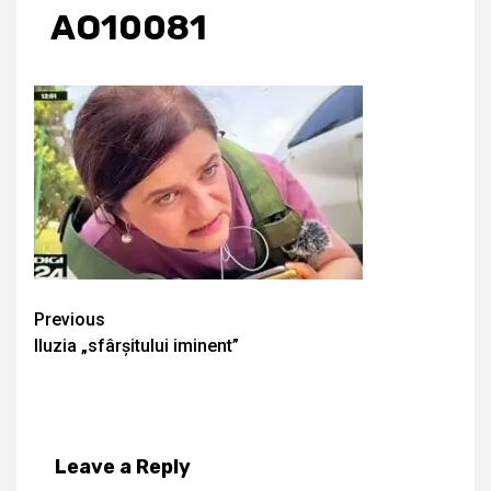
AO10081
Continue
Previous
Iluzia „sfârșitului iminent”
Reading
Leave a Reply