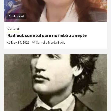
5 min read
Cultural
Radioul, sunetul care nu îmbătrânește
May 14, 2026
Camelia Morda Baciu