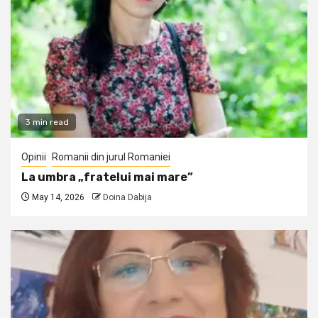
3 min read
Opinii
Romanii din jurul Romaniei
La umbra „fratelui mai mare”
May 14, 2026
Doina Dabija