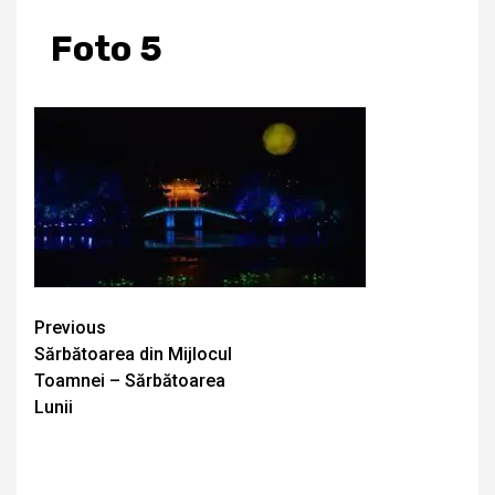
Foto 5
Continue
Previous
Sărbătoarea din Mijlocul
Reading
Toamnei – Sărbătoarea
Lunii