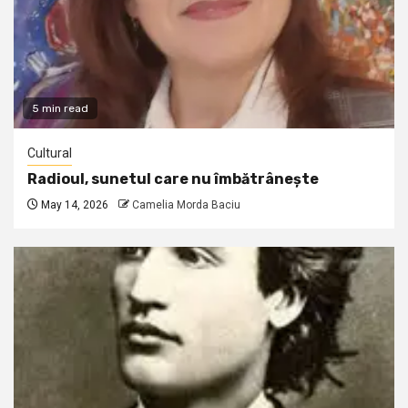
5 min read
Cultural
Radioul, sunetul care nu îmbătrânește
May 14, 2026
Camelia Morda Baciu