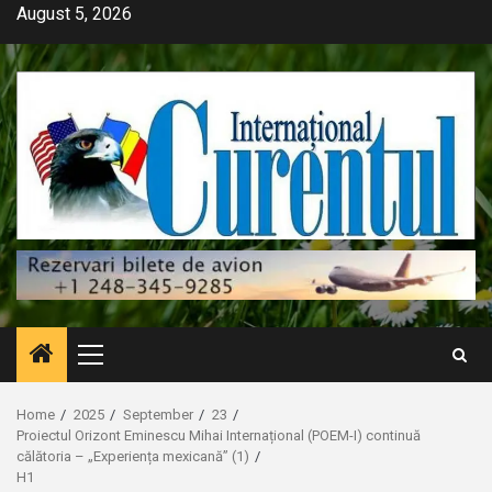
Skip
August 5, 2026
to
content
Primary
Menu
Home
2025
September
23
Proiectul Orizont Eminescu Mihai Internațional (POEM-I) continuă
călătoria – „Experiența mexicană” (1)
H1