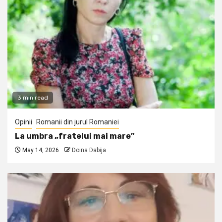
3 min read
Opinii
Romanii din jurul Romaniei
La umbra „fratelui mai mare”
May 14, 2026
Doina Dabija