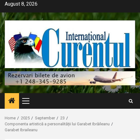
Skip
August 8, 2026
to
content
Primary
Menu
Home
2025
September
23
Componenta artistică a personalității lui Garabet Ibrăileanu
Garabet Ibraileanu