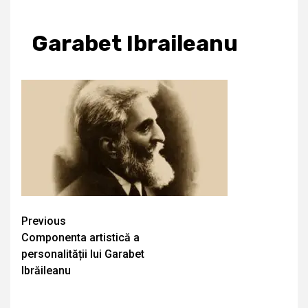
Garabet Ibraileanu
Continue
Previous
Componenta artistică a
Reading
personalității lui Garabet
Ibrăileanu