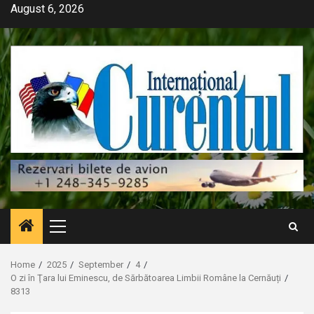
Skip
August 6, 2026
to
content
Primary
Menu
Home
2025
September
4
O zi în Ţara lui Eminescu, de Sărbătoarea Limbii Române la Cernăuți
8313