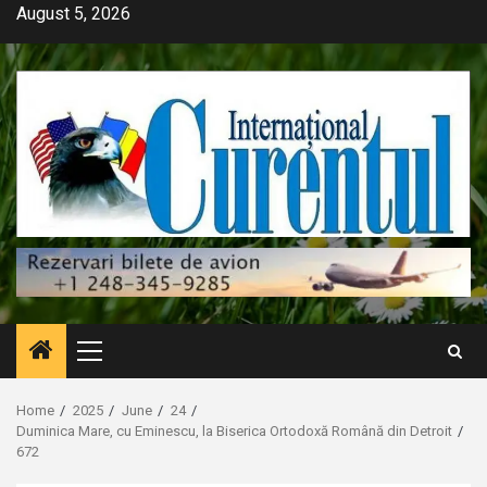
Skip
August 5, 2026
to
content
Primary
Menu
Home
2025
June
24
Duminica Mare, cu Eminescu, la Biserica Ortodoxă Română din Detroit
672