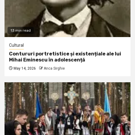
13 min read
Cultural
Contururi portretistice și existențiale ale lui
Mihai Eminescu în adolescență
May 14, 2026
Anca Sirghie