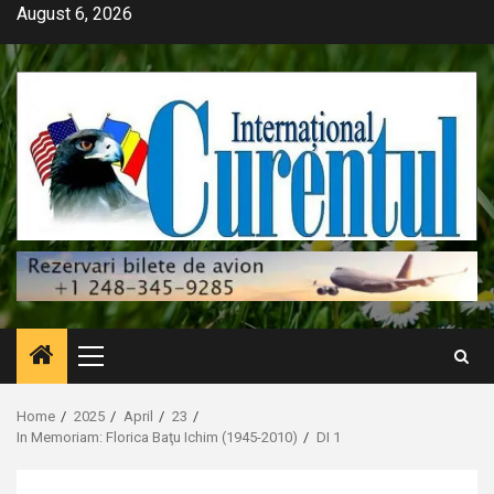
Skip
August 6, 2026
to
content
Primary
Menu
Home
2025
April
23
In Memoriam: Florica Baţu Ichim (1945-2010)
DI 1