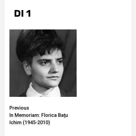
DI 1
Continue
Previous
In Memoriam: Florica Baţu
Reading
Ichim (1945-2010)