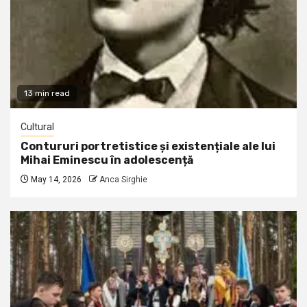
13 min read
Cultural
Contururi portretistice și existențiale ale lui
Mihai Eminescu în adolescență
May 14, 2026
Anca Sirghie