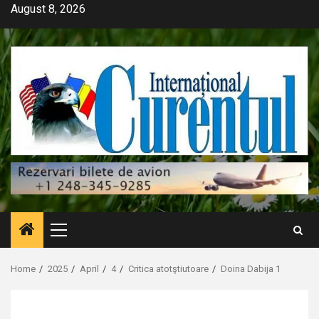
Skip
August 8, 2026
to
content
Primary
Menu
Home
2025
April
4
Critica atotştiutoare
Doina Dabija 1