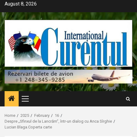
Skip
August 8, 2026
to
content
Primary
Menu
Home
2025
February
16
Despre „Sfinxul de la Lancrăm”, într-un dialog cu Anca Sîrghie
Lucian Blaga.Coperta carte