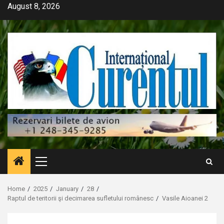
Skip
August 8, 2026
to
content
Primary
Menu
Home
2025
January
28
Raptul de teritorii şi decimarea sufletului românesc
Vasile Aioanei 2