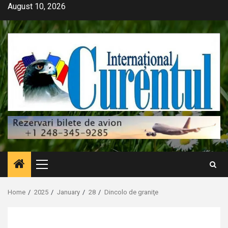
Skip
August 10, 2026
to
content
Primary
Menu
Home
2025
January
28
Dincolo de graniţe