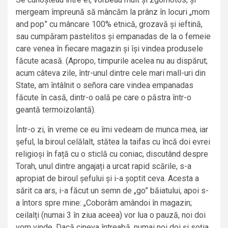
mergeam împreună să mâncăm la prânz în locuri „mom
and pop” cu mâncare 100% etnică, grozavă și ieftină,
sau cumpăram pastelitos și empanadas de la o femeie
care venea în fiecare magazin și își vindea produsele
făcute acasă. (Apropo, timpurile acelea nu au dispărut;
acum câteva zile, într-unul dintre cele mari mall-uri din
State, am întâlnit o señora care vindea empanadas
făcute în casă, dintr-o oală pe care o păstra într-o
geantă termoizolantă).
Într-o zi, în vreme ce eu îmi vedeam de munca mea, iar
șeful, la biroul celălalt, stătea la taifas cu încă doi evrei
religioși în față cu o sticlă cu coniac, discutând despre
Torah, unul dintre angajați a urcat rapid scările, s-a
apropiat de biroul șefului și i-a șoptit ceva. Acesta a
sărit ca ars, i-a făcut un semn de „go” băiatului, apoi s-
a întors spre mine: „Coborâm amândoi în magazin;
ceilalți (numai 3 în ziua aceea) vor lua o pauză, noi doi
vom vinde. Dacă cineva întreabă, numai noi doi și soția