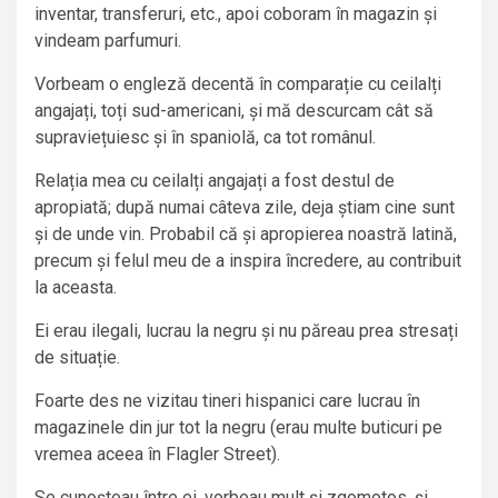
inventar, transferuri, etc., apoi coboram în magazin și
vindeam parfumuri.
Vorbeam o engleză decentă în comparație cu ceilalți
angajați, toți sud-americani, și mă descurcam cât să
supraviețuiesc și în spaniolă, ca tot românul.
Relația mea cu ceilalți angajați a fost destul de
apropiată; după numai câteva zile, deja știam cine sunt
și de unde vin. Probabil că și apropierea noastră latină,
precum și felul meu de a inspira încredere, au contribuit
la aceasta.
Ei erau ilegali, lucrau la negru și nu păreau prea stresați
de situație.
Foarte des ne vizitau tineri hispanici care lucrau în
magazinele din jur tot la negru (erau multe buticuri pe
vremea aceea în Flagler Street).
Se cunoșteau între ei, vorbeau mult și zgomotos, și