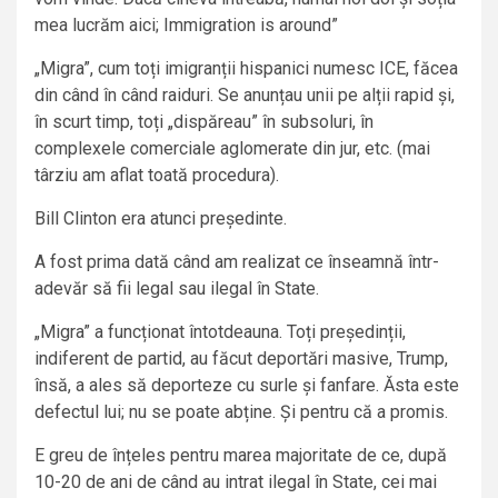
mea lucrăm aici; Immigration is around”
„Migra”, cum toți imigranții hispanici numesc ICE, făcea
din când în când raiduri. Se anunțau unii pe alții rapid și,
în scurt timp, toți „dispăreau” în subsoluri, în
complexele comerciale aglomerate din jur, etc. (mai
târziu am aflat toată procedura).
Bill Clinton era atunci președinte.
A fost prima dată când am realizat ce înseamnă într-
adevăr să fii legal sau ilegal în State.
„Migra” a funcționat întotdeauna. Toți președinții,
indiferent de partid, au făcut deportări masive, Trump,
însă, a ales să deporteze cu surle și fanfare. Ăsta este
defectul lui; nu se poate abține. Și pentru că a promis.
E greu de înțeles pentru marea majoritate de ce, după
10-20 de ani de când au intrat ilegal în State, cei mai