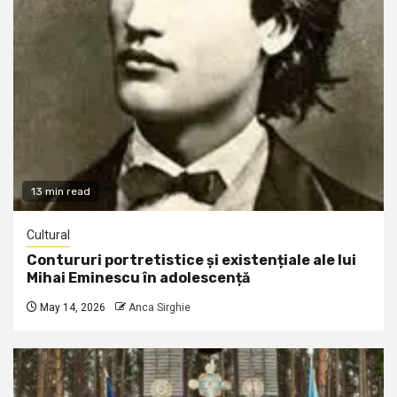
13 min read
Cultural
Contururi portretistice și existențiale ale lui
Mihai Eminescu în adolescență
May 14, 2026
Anca Sirghie