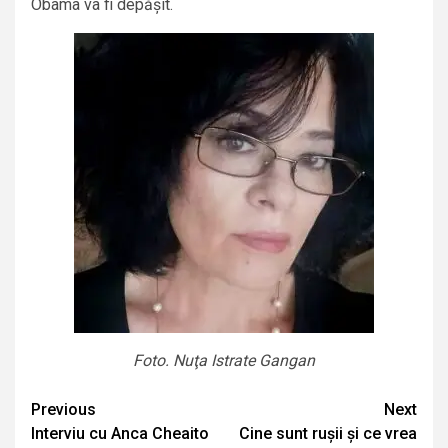
Obama va fi depășit.
Foto. Nuţa Istrate Gangan
Continue
Previous
Next
Interviu cu Anca Cheaito
Cine sunt rușii și ce vrea
Reading