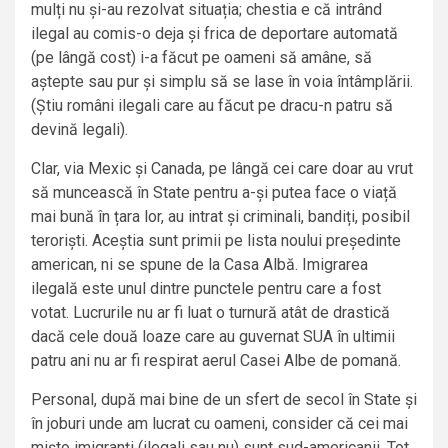
mulți nu și-au rezolvat situația; chestia e că intrând
ilegal au comis-o deja și frica de deportare automată
(pe lângă cost) i-a făcut pe oameni să amâne, să
aștepte sau pur și simplu să se lase în voia întâmplării.
(Știu români ilegali care au făcut pe dracu-n patru să
devină legali).
Clar, via Mexic și Canada, pe lângă cei care doar au vrut
să muncească în State pentru a-și putea face o viață
mai bună în țara lor, au intrat și criminali, bandiți, posibil
teroriști. Aceștia sunt primii pe lista noului președinte
american, ni se spune de la Casa Albă. Imigrarea
ilegală este unul dintre punctele pentru care a fost
votat. Lucrurile nu ar fi luat o turnură atât de drastică
dacă cele două loaze care au guvernat SUA în ultimii
patru ani nu ar fi respirat aerul Casei Albe de pomană.
Personal, după mai bine de un sfert de secol în State și
în joburi unde am lucrat cu oameni, consider că cei mai
mișto imigranți (ilegali sau nu) sunt sud-americanii. Tot