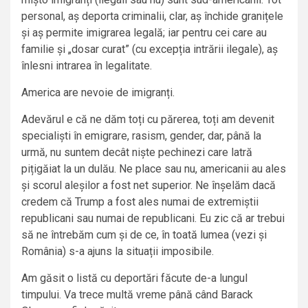
personal, aș deporta criminalii, clar, aș închide granițele
și aș permite imigrarea legală; iar pentru cei care au
familie și „dosar curat” (cu excepția intrării ilegale), aș
înlesni intrarea în legalitate.
America are nevoie de imigranți.
Adevărul e că ne dăm toți cu părerea, toți am devenit
specialiști în emigrare, rasism, gender, dar, până la
urmă, nu suntem decât niște pechinezi care latră
pițigăiat la un dulău. Ne place sau nu, americanii au ales
și scorul aleșilor a fost net superior. Ne înșelăm dacă
credem că Trump a fost ales numai de extremiștii
republicani sau numai de republicani. Eu zic că ar trebui
să ne întrebăm cum și de ce, în toată lumea (vezi și
România) s-a ajuns la situații imposibile.
Am găsit o listă cu deportări făcute de-a lungul
timpului. Va trece multă vreme până când Barack