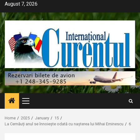
Skip
August 7, 2026
to
content
Primary
Menu
Home
2025
January
15
La Cernăuți anul se înnoiește odată cu nașterea lui Mihai Eminescu
6