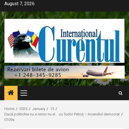
Skip
August 7, 2026
to
content
Primary
Menu
Home
2025
January
15
Dacă politichie nu e nimic nu e!… cu Tudor Petruț – Incendiul democrat
0109a