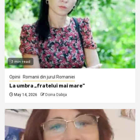
3 min read
Opinii
Romanii din jurul Romaniei
La umbra „fratelui mai mare”
May 14, 2026
Doina Dabija