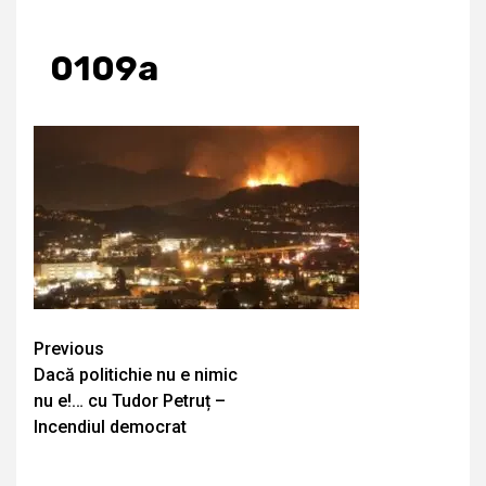
0109a
Continue
Previous
Dacă politichie nu e nimic
Reading
nu e!… cu Tudor Petruț –
Incendiul democrat