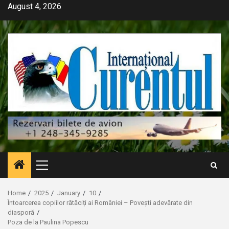
Skip
August 4, 2026
to
content
Primary
Menu
Home
2025
January
10
Întoarcerea copiilor rătăciți ai României – Povești adevărate din
diasporă
Poza de la Paulina Popescu