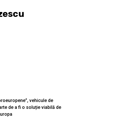
zescu
„proeuropene”, vehicule de
te de a fi o soluție viabilă de
 Europa