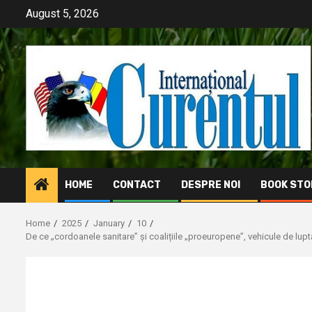
Skip
August 5, 2026
to
content
HOME
CONTACT
DESPRE NOI
BOOK STO
Home
2025
January
10
De ce „cordoanele sanitare” și coalițiile „proeuropene”, vehicule de luptă