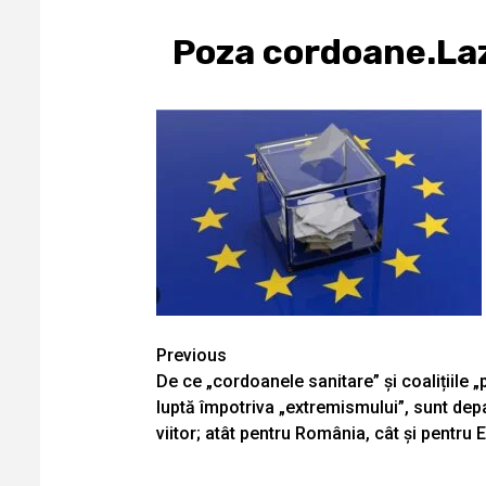
Poza cordoane.La
Continue
Previous
De ce „cordoanele sanitare” și coalițiile 
Reading
luptă împotriva „extremismului”, sunt depar
viitor; atât pentru România, cât și pentru