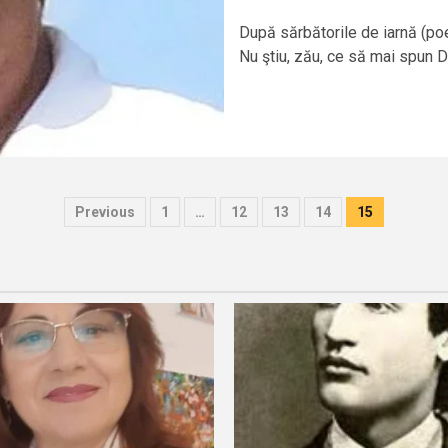
După sărbătorile de iarnă (poe
Nu ştiu, zău, ce să mai spun De
Posts
Previous
1
…
12
13
14
15
pagination