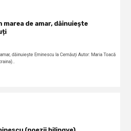
in marea de amar, dăinuiește
ți
 amar, dăinuiește Eminescu la Cernăuți Autor: Maria Toacă
aina)...
inescu (poezii bilingve)