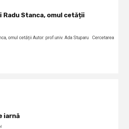
i Radu Stanca, omul cetății
ca, omul cetății Autor: prof.univ. Ada Stuparu Cercetarea
e iarnă
el