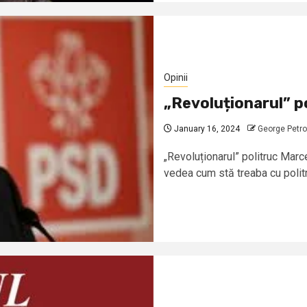
Opinii
„Revoluționarul” p
January 16, 2024
George Petro
„Revoluționarul” politruc Mar
vedea cum stă treaba cu politr